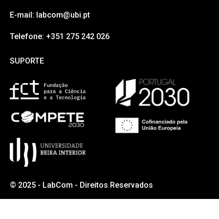
LabCom © 2025
COMUNICAÇÃO E ARTES
Morada:
Universidade da Beira Interior
Rua Marquês D’Ávila e Bolama
6201-001 Covilhã
E-mail: labcom@ubi.pt
Telefone: +351 275 242 026
SUPORTE
SUPORTE