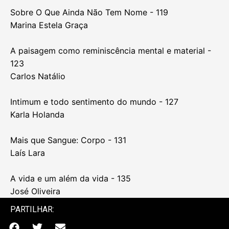
A resistência de A Vermelha ao Estado Novo - 107
José Filipe Costa
Sussurros ao vento: uma (possível) carta - 111
Fabiola Notari
Lugares de Ausência, exercício de memória - 115
Angela Prysthon
Sobre O Que Ainda Não Tem Nome - 119
Marina Estela Graça
A paisagem como reminiscência mental e material -
123
Carlos Natálio
Intimum e todo sentimento do mundo - 127
Karla Holanda