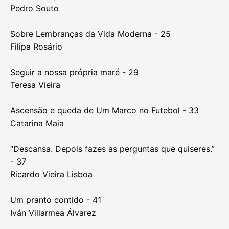
Introdução - 11
Uma mudez desassossegada - 13
João Araújo
“A nossa humana condição” - 17
José Duarte
O Monstro precisa de ser alimentado - 21
Pedro Souto
Sobre Lembranças da Vida Moderna - 25
Filipa Rosário
Seguir a nossa própria maré - 29
Teresa Vieira
Ascensão e queda de Um Marco no Futebol - 33