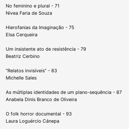
Duas ideias sobre documentário - 57
Pedro Florêncio
Fora do Tempo - 63
Daniel Oliveira
Os movimentos dialécticos de Direito à memória - 67
Raquel Schefer
No feminino e plural - 71
Nivea Faria de Souza
Hierofanias da Imaginação - 75
Elsa Cerqueira
Um insistente ato de resistência - 79
Beatriz Cerbino