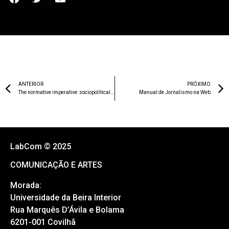
Mais que Sangue: Corpo - 131
Laís Lara
A vida e um além da vida - 135
José Oliveira
PARTILHAR:
ANTERIOR
PRÓXIMO
The normative imperative: sociopolitical challenges of strategic and organizational communication
Manual de Jornalismo na Web