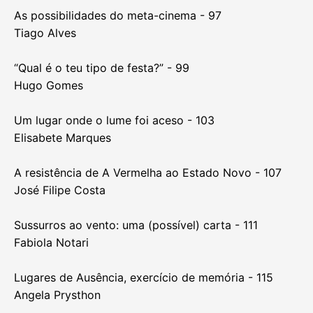
“Relatos invisíveis” - 83
Michelle Sales
As múltiplas identidades de um plano-sequência - 87
Anabela Dinis Branco de Oliveira
O folk horror documental - 93
Laura Loguércio Cánepa
As possibilidades do meta-cinema - 97
Tiago Alves
“Qual é o teu tipo de festa?” - 99
Hugo Gomes
Um lugar onde o lume foi aceso - 103
Elisabete Marques