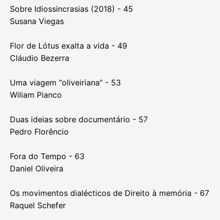
Catarina Maia
“Descansa. Depois fazes as perguntas que quiseres.”
- 37
Ricardo Vieira Lisboa
Um pranto contido - 41
Iván Villarmea Álvarez
Sobre Idiossincrasias (2018) - 45
Susana Viegas
Flor de Lótus exalta a vida - 49
Cláudio Bezerra
Uma viagem “oliveiriana” - 53
Wiliam Pianco