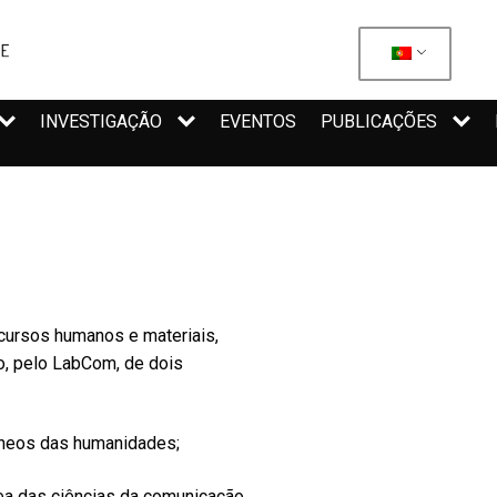
INVESTIGAÇÃO
EVENTOS
PUBLICAÇÕES
ecursos humanos e materiais,
o, pelo LabCom, de dois
âneos das humanidades;
rea das ciências da comunicação.