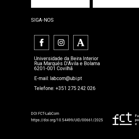
SIGA-NOS
Universidade da Beira Interior
Rua Marquês D’Ávila e Bolama
6201-001 Covilhã
E-mail:
labcom@ubi.pt
Telefone: +351 275 242 026
DOI FCT-LabCom
https://doi.org/10.54499/UID/00661/2025