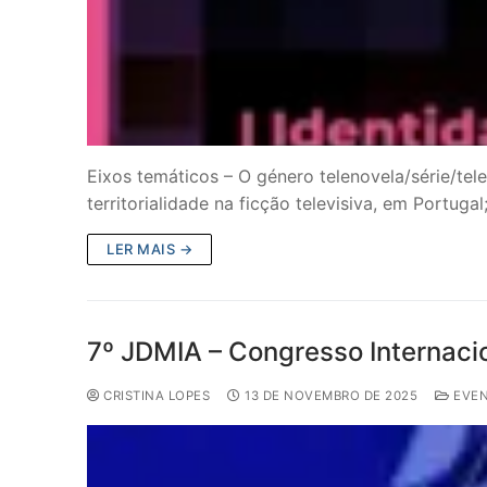
Eixos temáticos – O género telenovela/série/tel
territorialidade na ficção televisiva, em Portugal
LER MAIS →
7º JDMIA – Congresso Internacion
CRISTINA LOPES
13 DE NOVEMBRO DE 2025
EVE