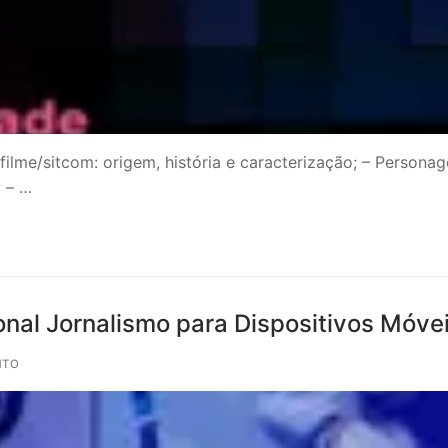
efilme/sitcom: origem, história e caracterização; – Person
; – …
al Jornalismo para Dispositivos Móveis 
NTO