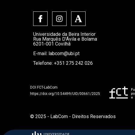
Universidade da Beira Interior
Rua Marquês D’Ávila e Bolama
6201-001 Covilhã
E-mail:
labcom@ubi.pt
Telefone: +351 275 242 026
DOI FCT-LabCom
https://doi.org/10.54499/UID/00661/2025
© 2025 - LabCom - Direitos Reservados