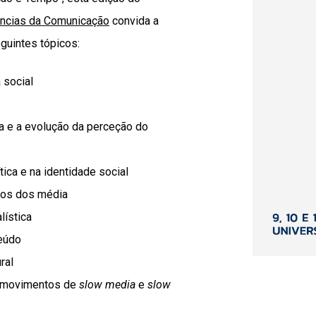
ências da Comunicação
convida a
guintes tópicos:
 social
a e a evolução da perceção do
tica e na identidade social
tos dos média
lística
eúdo
ral
e movimentos de
slow media
e
slow