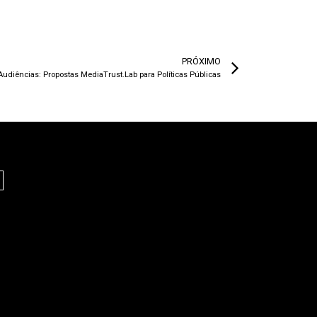
PRÓXIMO
Audiências: Propostas MediaTrust.Lab para Políticas Públicas