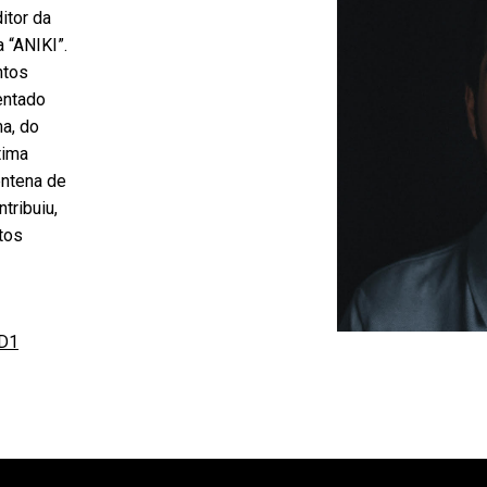
itor da
 “ANIKI”.
ntos
entado
ma, do
tima
entena de
tribuiu,
tos
5D1