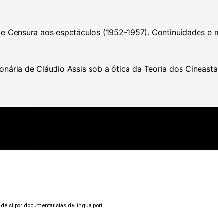
e Censura aos espetáculos (1952-1957). Continuidades e 
ionária de Cláudio Assis sob a ótica da Teoria dos Cineasta
SPECULUM – Filmar-se e Ver-se ao Espelho: O uso da escrita de si por documentaristas de língua portuguesa