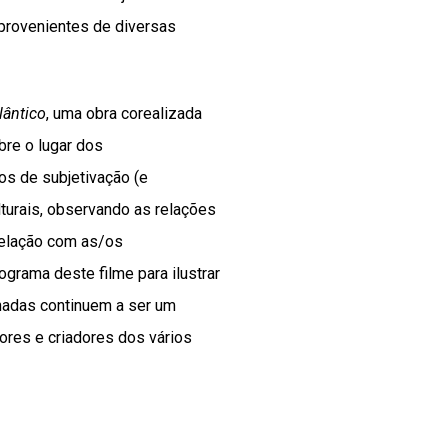
provenientes de diversas
lântico
, uma obra corealizada
bre o lugar dos
s de subjetivação (e
lturais, observando as relações
relação com as/os
grama deste filme para ilustrar
nadas continuem a ser um
ores e criadores dos vários