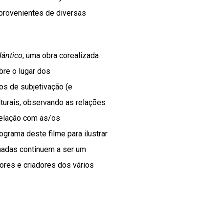
provenientes de diversas
lântico
, uma obra corealizada
bre o lugar dos
s de subjetivação (e
lturais, observando as relações
relação com as/os
grama deste filme para ilustrar
nadas continuem a ser um
ores e criadores dos vários