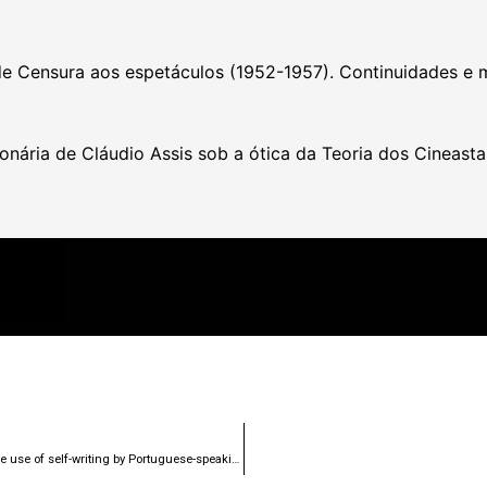
e Censura aos espetáculos (1952-1957). Continuidades e 
ionária de Cláudio Assis sob a ótica da Teoria dos Cineasta
SPECULUM – Filming and looking at oneself in the mirror: the use of self-writing by Portuguese-speaking documentary filmmakers