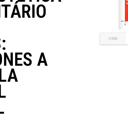
TÁRIO
:
1/365
ONES A
 LA
L
L