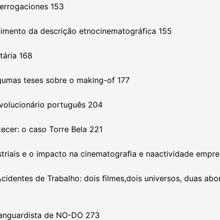
terrogaciones 153
dimento da descrição etnocinematográfica 155
ária 168
gumas teses sobre o making-of 177
evolucionário português 204
ecer: o caso Torre Bela 221
triais e o impacto na cinematograﬁa e naactividade empre
identes de Trabalho: dois ﬁlmes,dois universos, duas abo
 vanguardista de NO-DO 273