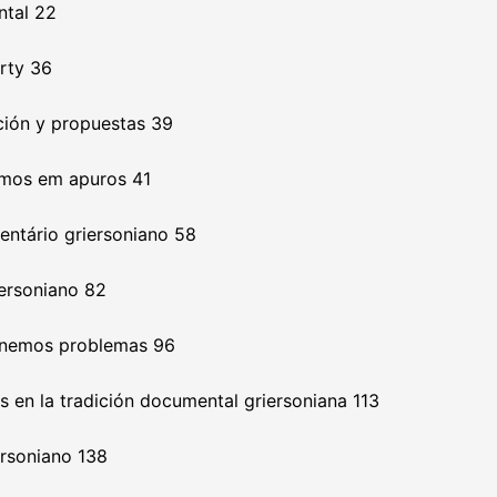
ntal 22
rty 36
ción y propuestas 39
amos em apuros 41
entário griersoniano 58
ersoniano 82
tenemos problemas 96
s en la tradición documental griersoniana 113
ersoniano 138