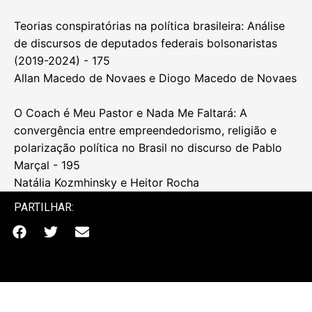
do representante do partido Chega! em Portugal -
135
Danielly Bezerra e Anabela Gradim
Educação para além da sala de aula: Propaganda
Maoísta e populismo na animação da Revolução
Cultural - 155
Shenglan Zhou
Teorias conspiratórias na política brasileira: Análise
de discursos de deputados federais bolsonaristas
(2019-2024) - 175
Allan Macedo de Novaes e Diogo Macedo de Novaes
O Coach é Meu Pastor e Nada Me Faltará: A
convergência entre empreendedorismo, religião e
polarização política no Brasil no discurso de Pablo