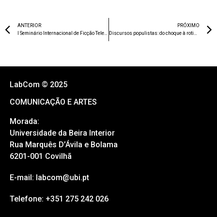
Marçal - 195
Natália Kozmhinsky e Heitor Rocha
PARTILHAR:
ANTERIOR
PRÓXIMO
I Seminário Internacional de Ficção Televisiva
Discursos populistas: do choque à rotina. Patologias e disfunções da democracia em contexto mediático, Vol 1
LabCom © 2025
COMUNICAÇÃO E ARTES