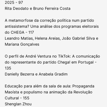
Comunicação de crise e retórica política: A demissão
do primeiro-ministro e o discurso populista - 83
Hugo Pereira dos Santos e Gisela Gonçalves
A comunicação política de André Ventura: Uma
análise à utilização do Instagram durante o período
de debate e votação do Orçamento de Estado para
2025 - 97
Rita Deodato e Bruno Ferreira Costa
A metamorfose da correção política num partido
antissistema? Uma análise dos programas eleitorais
do CHEGA - 117
Leandro Matias, Helena Areias, João Gabriel Silva e
Mariana Gonçalves
O perfil de André Ventura no TikTok: A comunicação