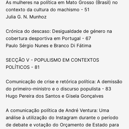
contra agendas feministas inclusivas - 13
Naíde Müller
“Nem mais uma”: Uma tematização do discurso sobre
mulheres da deputada Rita Matias do partido Chega
no TikTok - 31
Catarina Magalhães e Inês Rua
As mulheres na política em Mato Grosso (Brasil) no
contexto da cultura do machismo - 51
Julia G. N. Munhoz
Crónica do descaso: Desigualdade de género na
cobertura desportiva em Portugal - 67
Paulo Sérgio Nunes e Branco Di Fátima
SECÇÃO V - POPULISMO EM CONTEXTOS
POLÍTICOS - 81