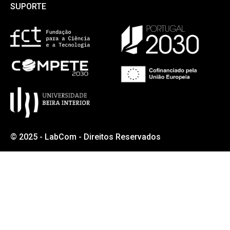
Morada:
Universidade da Beira Interior
Rua Marquês D’Ávila e Bolama
6201-001 Covilhã
E-mail: labcom@ubi.pt
Telefone: +351 275 242 026
SUPORTE
SUPORTE