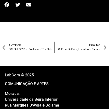
ANTERIOR
PRÓXIMO
ECREA 2022 Post Conference “The State of Local Media”
Colóquio Retórica, Literatura e Cultura
LabCom © 2025
COMUNICAÇÃO E ARTES
Morada:
Universidade da Beira Interior
Rua Marquês D’Ávila e Bolama