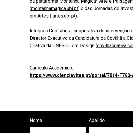
da plataforma Montanha Mágica* Arte e Paisage
(
montanhamagica.ubi.pt
) e das Jornadas de Inves
em Artes (
iartes.ubi.pt
).
Integra a CooLabora, cooperativa de intervenção s
Director Executivo da Candidatura da Covilhã a Ci
Criativa da UNESCO em Design (
covilhacriativa.c
Currículo Académico:
https://www.cienciavitae.pt/portal/7814-F790
Nome
Apelido