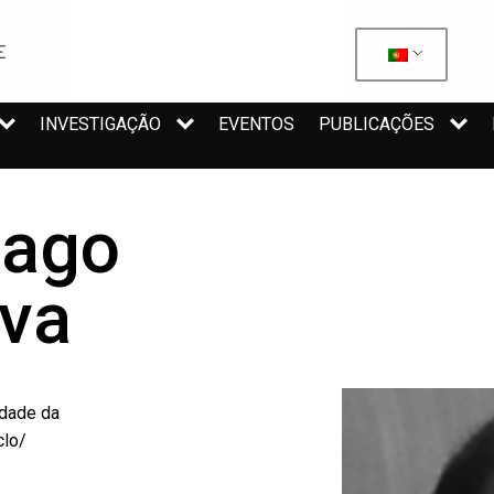
INVESTIGAÇÃO
EVENTOS
PUBLICAÇÕES
iago
iva
dade da
clo/