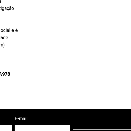
m
tigação
ocial e é
dade
om
).
-A978
E-mail