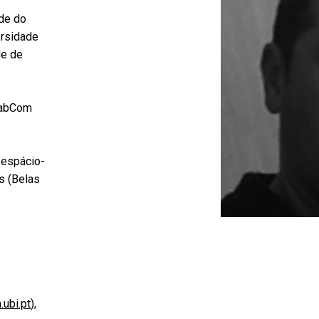
de do
ersidade
de de
LabCom
 espácio-
s (Belas
.ubi.pt
),