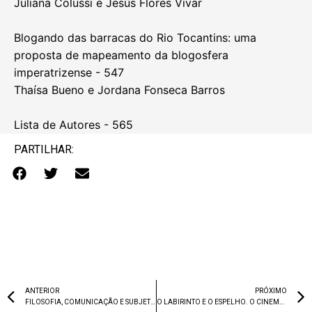
Juliana Colussi e Jesús Flores Vivar
Blogando das barracas do Rio Tocantins: uma
proposta de mapeamento da blogosfera
imperatrizense - 547
Thaísa Bueno e Jordana Fonseca Barros
Lista de Autores - 565
PARTILHAR:
ANTERIOR
PRÓXIMO
FILOSOFIA, COMUNICAÇÃO E SUBJETIVIDADE: VOLUME 1, LINGUAGEM, CULTURA E SOCIEDADE
O LABIRINTO E O ESPELHO. O CINEMA DE JOÃO CÉSAR MONTEIRO