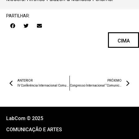
PARTILHAR:
CIMA
ANTERIOR
PRÓXIMO
IV Conferência Internacional Comunicar Ciência
Congresso Internacional “Comunicação Comunitária e Jornalismo de Proximidade num Cenário de Infodemia”
LabCom © 2025
COMUNICAÇÃO E ARTES