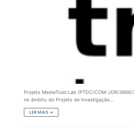
Projeto MediaTrust.Lab (PTDC/COM-JOR/3866/202
no âmbito do Projeto de Investigação…
LER MAIS →