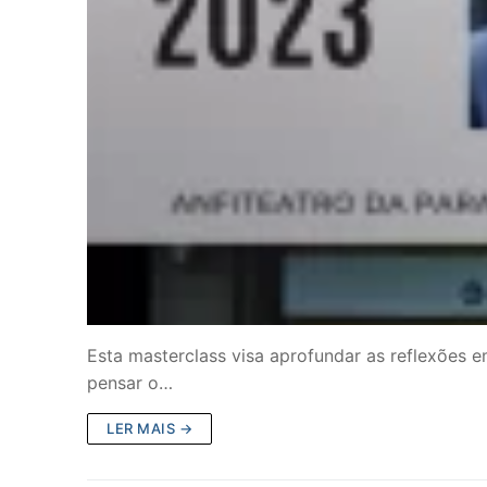
Esta masterclass visa aprofundar as reflexões e
pensar o…
LER MAIS →