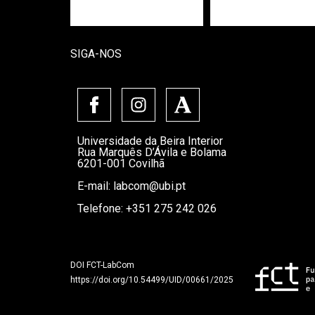
SIGA-NOS
Universidade da Beira Interior
Rua Marquês D’Ávila e Bolama
6201-001 Covilhã
E-mail:
labcom@ubi.pt
Telefone: +351 275 242 026
DOI FCT-LabCom
https://doi.org/10.54499/UID/00661/2025