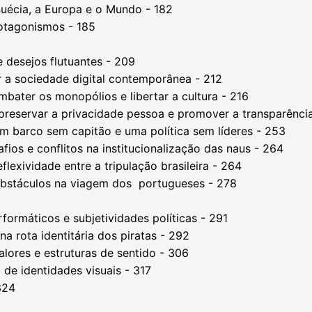
uécia, a Europa e o Mundo - 182
rotagonismos - 185
 e desejos flutuantes - 209
r a sociedade digital contemporânea - 212
mbater os monopólios e libertar a cultura - 216
eservar a privacidade pessoa e promover a transparência
 um barco sem capitão e uma política sem líderes - 253
ios e conflitos na institucionalização das naus - 264
lexividade entre a tripulação brasileira - 264
 obstáculos na viagem dos portugueses - 278
erformáticos e subjetividades políticas - 291
na rota identitária dos piratas - 292
alores e estruturas de sentido - 306
 de identidades visuais - 317
324