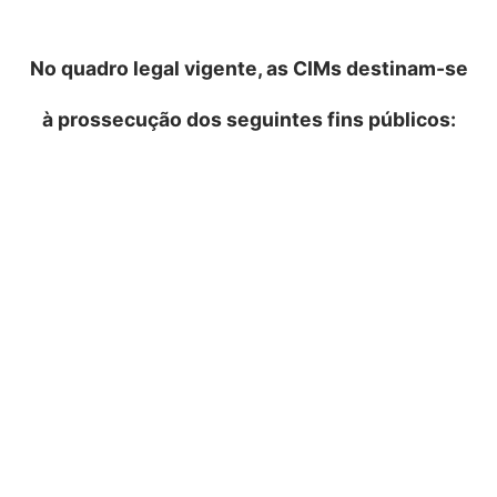
No quadro legal vigente, as CIMs destinam-se
à prossecução dos seguintes fins públicos:
a) Promoção do planeamento e da gestão da
estratégia de desenvolvimento económico,
social
e ambiental do seu território;
b) Articulação dos investimentos municipais de
interesse intermunicipal;
c) Participação na gestão de programas de apoio
ao desenvolvimento regional,
designadamente no
âmbito do QREN;