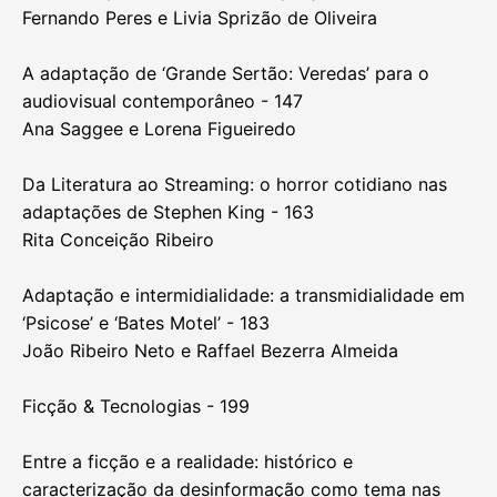
Gabriela Borges e Daiana Sigiliano
TV & Adaptações - 109
‘Amor de Perdição’, Oliveira e a televisão - 113
Eduardo Paz Barroso
Do romance ao televisor: a transmutação narrativa
de ‘O Tempo e o Vento’ na adaptação televisiva - 127
Fernando Peres e Livia Sprizão de Oliveira
A adaptação de ‘Grande Sertão: Veredas’ para o
audiovisual contemporâneo - 147
Ana Saggee e Lorena Figueiredo
Da Literatura ao Streaming: o horror cotidiano nas
adaptações de Stephen King - 163
Rita Conceição Ribeiro