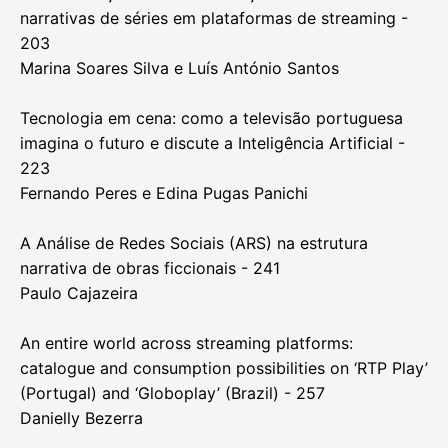
Adaptação e intermidialidade: a transmidialidade em
‘Psicose’ e ‘Bates Motel’ - 183
João Ribeiro Neto e Raffael Bezerra Almeida
Ficção & Tecnologias - 199
Entre a ficção e a realidade: histórico e
caracterização da desinformação como tema nas
narrativas de séries em plataformas de streaming -
203
Marina Soares Silva e Luís António Santos
Tecnologia em cena: como a televisão portuguesa
imagina o futuro e discute a Inteligência Artificial -
223
Fernando Peres e Edina Pugas Panichi