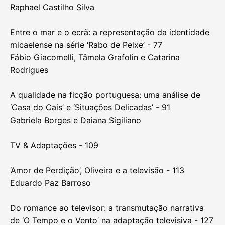
Bruno Marques e Denise Tavares
Biomas brasileiros em telenovelas e séries nacionais:
abordagens da crise socioambiental através da
ficção seriada - 39
Ligia Vieira Bruno
A ficção televisiva e a reconfiguração ética e política
dos imaginários sobre a AIDS no Brasil - 59
Raphael Castilho Silva
Entre o mar e o ecrã: a representação da identidade
micaelense na série ‘Rabo de Peixe’ - 77
Fábio Giacomelli, Tâmela Grafolin e Catarina
Rodrigues
A qualidade na ficção portuguesa: uma análise de
‘Casa do Cais’ e ‘Situações Delicadas’ - 91