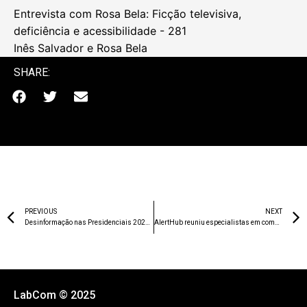
A Análise de Redes Sociais (ARS) na estrutura
narrativa de obras ficcionais - 241
Paulo Cajazeira
An entire world across streaming platforms:
catalogue and consumption possibilities on ‘RTP Play’
(Portugal) and ‘Globoplay’ (Brazil) - 257
Danielly Bezerra
Entrevista com Rosa Bela: Ficção televisiva,
deficiência e acessibilidade - 281
Inês Salvador e Rosa Bela
SHARE: