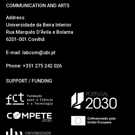
PREVIOUS
NEXT
Desinformação nas Presidenciais 2026: atividade dos candidatos nas redes sociais
AlertHub reuniu especialistas em comunicação de risco no LabCom/UBI
LabCom © 2025
COMMUNICATION AND ARTS
Address:
Universidade da Beira Interior
Rua Marquês D’Ávila e Bolama
6201-001 Covilhã
E-mail: labcom@ubi.pt
Phone: +351 275 242 026