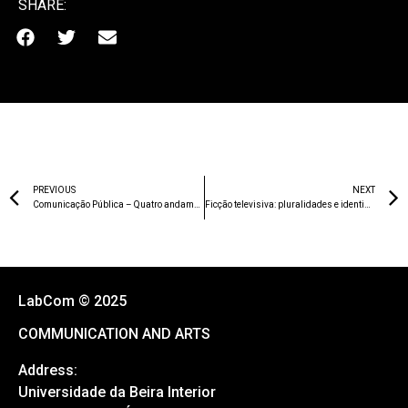
SHARE:
PREVIOUS
NEXT
Comunicação Pública – Quatro andamentos (pouco concertantes) sobre um topos do pensamento social –
Ficção televisiva: pluralidades e identidades
LabCom © 2025
COMMUNICATION AND ARTS
Address:
Universidade da Beira Interior