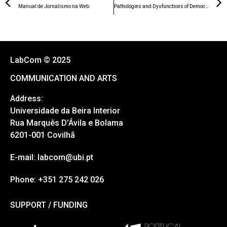
Manual de Jornalismo na Web
Pathologies and Dysfunctions of Democracy in the Media Context – The Return of the Propaganda Model: Emotions, Populism, and Polarization
LabCom © 2025
COMMUNICATION AND ARTS
Address:
Universidade da Beira Interior
Rua Marquês D’Ávila e Bolama
6201-001 Covilhã
E-mail: labcom@ubi.pt
Phone: +351 275 242 026
SUPPORT / FUNDING
SUPPORT / FUNDING