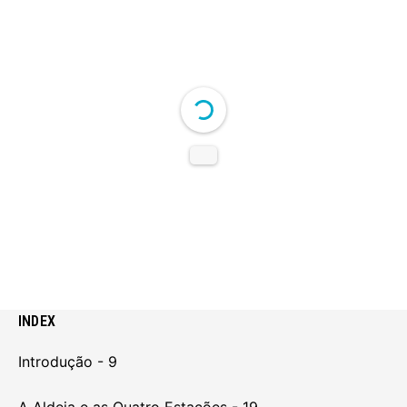
DearFlip: Loading PDF 8% ...
INDEX
Introdução - 9
A Aldeia e as Quatro Estações - 19