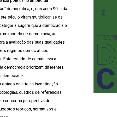
ência política no âmbito da
ão” democrática, e, nos anos 90, a da
ste século viram multiplicar-se os
 categoria sugerir que a democracia é
há um modelo de democracia, as
ara a avaliação das suas qualidades
o aos regimes democráticos
. Este estado de coisas leva a
da democracia priorizam diferentes
e democracia.
o estado da arte na investigação
odologias, quadros de referências,
ão crítica, na perspectiva de
upostos teóricos, normativos e