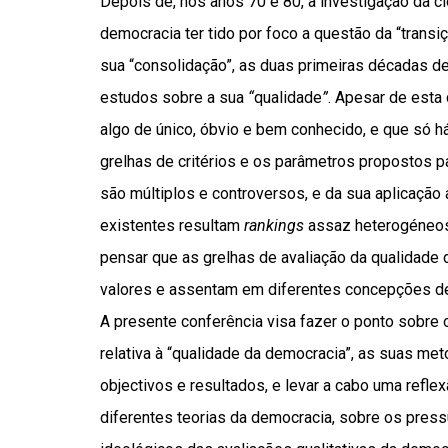
Depois de, nos anos 70 e 80, a investigação da ci
democracia ter tido por foco a questão da “transiç
sua “consolidação”, as duas primeiras décadas de
estudos sobre a sua
“
qualidade
”
. Apesar de esta
algo de único, óbvio e bem conhecido, e que só 
grelhas de critérios e os parâmetros propostos p
são múltiplos e controversos, e da sua aplicaçã
existentes resultam
rankings
assaz heterogéneos
pensar que as grelhas de avaliação da qualidade 
valores e assentam em diferentes concepções d
A presente conferência visa fazer o ponto sobre 
relativa à “qualidade da democracia”, as suas met
objectivos e resultados, e levar a cabo uma reflex
diferentes teorias da democracia, sobre os press