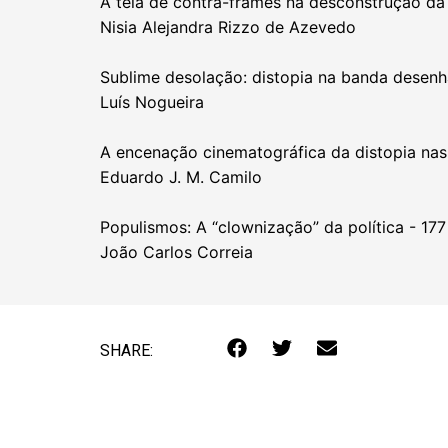
A teia de contra-frames na desconstrução da u
Nisia Alejandra Rizzo de Azevedo
Sublime desolação: distopia na banda desenh
Luís Nogueira
A encenação cinematográfica da distopia nas
Eduardo J. M. Camilo
Populismos: A “clownização” da política - 177
João Carlos Correia
SHARE: