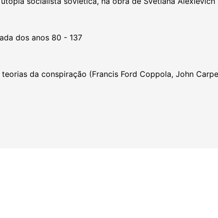
topia socialista soviética, na obra de Svetlana Alexievich 
ada dos anos 80 - 137
 teorias da conspiração (Francis Ford Coppola, John Carpe