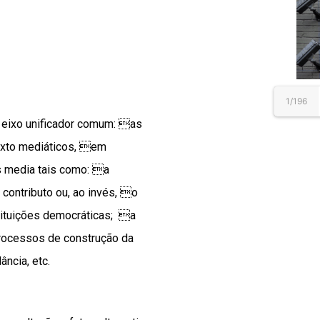
1/196
m eixo unificador comum: as
exto mediáticos, em
s media tais como: a
contributo ou, ao invés, o
tituições democráticas; a
 processos de construção da
ância, etc.