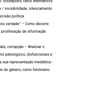
: ocultações, fatos alternativos
 / invisibilidade, silenciamento
cisão política.
 “pós verdade” – Como decorre
a proliferação de informação
lo, corrupção – Analisar o
 patológicos, disfuncionais e
 sua representação mediática.-
nio do género, como fenómeno