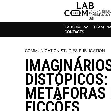
LABCOM
TEAM
CONTACTS
COMMUNICATION STUDIES PUBLICATION
IMAGINÁRIO
DISTÓPICOS:
METÁFORAS 
FICÇÕES