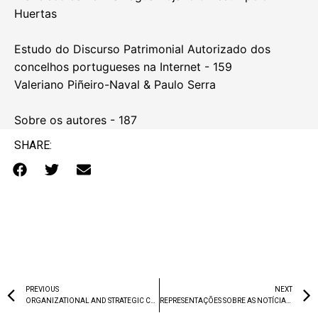
Huertas
Estudo do Discurso Patrimonial Autorizado dos
concelhos portugueses na Internet - 159
Valeriano Piñeiro-Naval & Paulo Serra
Sobre os autores - 187
SHARE:
PREVIOUS
NEXT
ORGANIZATIONAL AND STRATEGIC COMMUNICATION RESEARCH: GLOBAL TRENDS
REPRESENTAÇÕES SOBRE AS NOTÍCIAS E O MUNDO POR CRIANÇAS A FREQUENTAR O ENSINO PRIMÁRIO: O CASO PORTUGUÊS