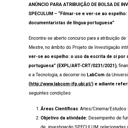
ANÚNCIO PARA ATRIBUIÇÃO DE BOLSA DE I
SPECULUM – “Filmar-se e ver-se ao espelho: o
documentaristas de língua portuguesa”
Encontra-
se aberto concurso para a atribuição de 
Mestre, no âmbito do Projeto de Investigação int
ver-se ao espelho: o uso da escrita de si por
portuguesa” (EXPL/ART-CRT/0231/2021)
, fin
e a Tecnologia, a decorrer no
LabCom
da Universi
(
http://www.labcom-ifp.ubi.pt/
) e adiante re
seguintes condições:
Áreas Científicas
: Artes/Cinema/Estudos
Objetivo da atividade:
Desempenho de funç
de investigação SPECULUM, relacionadas c