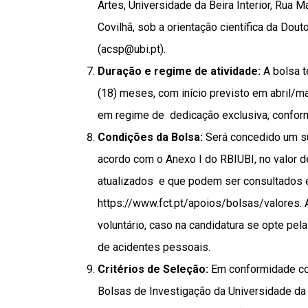
Artes, Universidade da Beira Interior, Rua
Covilhã, sob a orientação científica da Dout
(acsp@ubi.pt).
Duração e regime de atividade:
A bolsa 
(18) meses, com início previsto em abril/ma
em regime de dedicação exclusiva, confo
Condições da Bolsa:
Será concedido um s
acordo com o Anexo I do RBIUBI, no valor 
atualizados e que podem ser consultados
https://www.fct.pt/apoios/bolsas/valores
.
voluntário, caso na candidatura se opte pe
de acidentes pessoais.
Critérios de Seleção:
Em conformidade c
Bolsas de Investigação da Universidade da B