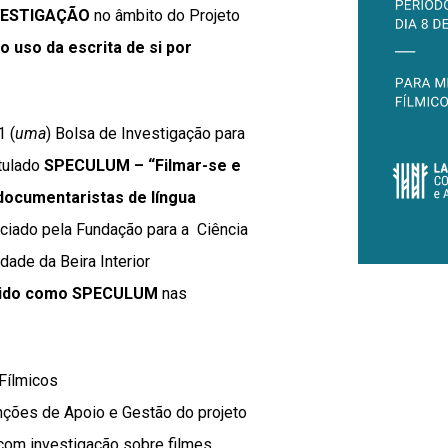
NVESTIGAÇÃO
no âmbito do Projeto
 uso da escrita de si por
1 (
uma
) Bolsa de Investigação para
itulado
SPECULUM – “Filmar-se e
 documentaristas de língua
anciado pela Fundação para a Ciência
dade da Beira Interior
ferido como SPECULUM
nas
 Fílmicos
ões de Apoio e Gestão do projeto
om investigação sobre filmes