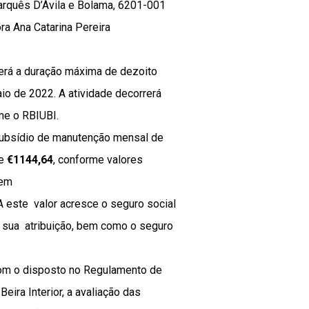
 Marquês D’Ávila e Bolama, 6201-001
ora Ana Catarina Pereira
terá a duração máxima de dezoito
io de 2022. A atividade decorrerá
rme o RBIUBI.
ubsídio de manutenção mensal de
de
€1144,64
, conforme valores
 em
 A este valor acresce o seguro social
la sua atribuição, bem como o seguro
om o disposto no Regulamento de
eira Interior, a avaliação das