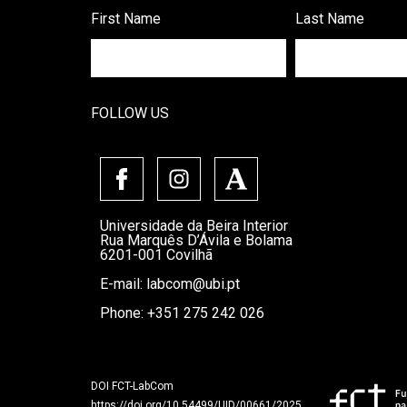
First Name
Last Name
FOLLOW US
Universidade da Beira Interior
Rua Marquês D’Ávila e Bolama
6201-001 Covilhã
E-mail:
labcom@ubi.pt
Phone: +351 275 242 026
DOI FCT-LabCom
https://doi.org/10.54499/UID/00661/2025