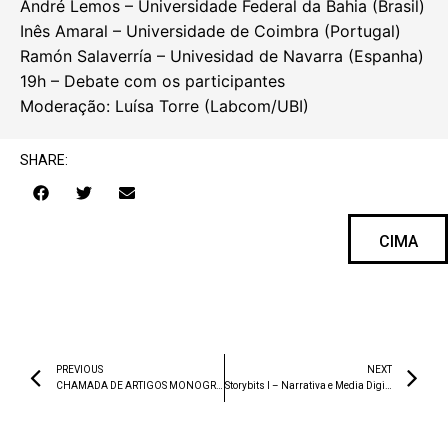
André Lemos – Universidade Federal da Bahia (Brasil)
Inês Amaral – Universidade de Coimbra (Portugal)
Ramón Salaverría – Univesidad de Navarra (Espanha)
19h – Debate com os participantes
Moderação: Luísa Torre (Labcom/UBI)
SHARE:
CIMA
PREVIOUS
NEXT
CHAMADA DE ARTIGOS MONOGRÁFICOS: Comunicação de risco e emergência: análise de estratégias e discursos na era digital
Storybits I – Narrativa e Media Digitais