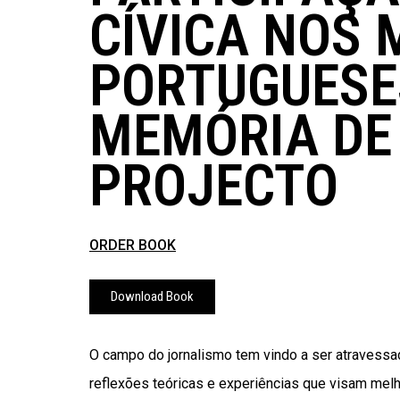
CÍVICA NOS 
PORTUGUESE
MEMÓRIA DE
PROJECTO
ORDER BOOK
Download Book
O campo do jornalismo tem vindo a ser atravessa
reflexões teóricas e experiências que visam melh