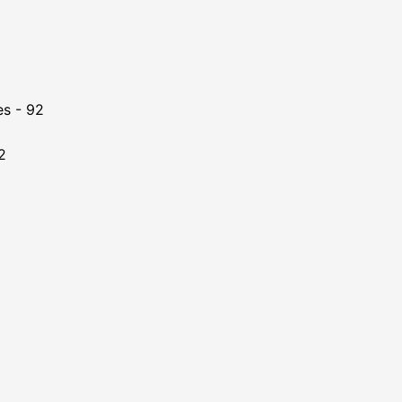
es - 92
2